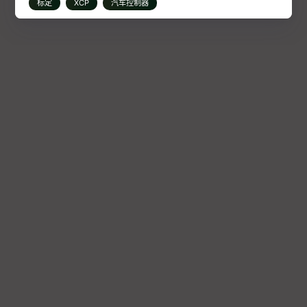
标定
XCP
汽车控制器
标定基础-基于CCP协议
介绍ASAP相关协议，适用于汽车控制器的标定、调试底层
实现。
2022-08-28
protocol
标定
汽车控制器
CCP