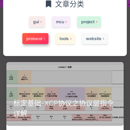
文章分类
gui
mcu
project
2
5
3
protocol
tools
website
3
2
3
标定基础-XCP协议之协议层指令
详解